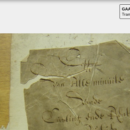
GAAR
Tran